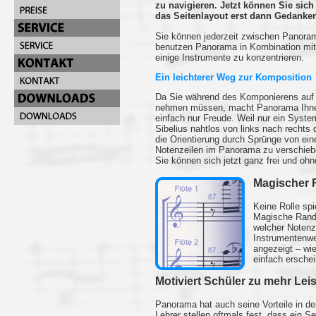
zu navigieren. Jetzt können Sie sich
das Seitenlayout erst dann Gedanke
Sie können jederzeit zwischen Panora
benutzen Panorama in Kombination mit 
einige Instrumente zu konzentrieren.
Ein leichterer Weg zur Komposition
Da Sie während des Komponierens auf 
nehmen müssen, macht Panorama Ihnen 
einfach nur Freude. Weil nur ein System
Sibelius nahtlos von links nach rechts
die Orientierung durch Sprünge von ei
Notenzeilen im Panorama zu verschieben
Sie können sich jetzt ganz frei und oh
Magischer 
Keine Rolle spi
Magische Rand 
welcher Notenze
Instrumentenwe
angezeigt – wi
einfach erschei
Motiviert Schüler zu mehr Lei
Panorama hat auch seine Vorteile in de
Lehrer stellen oftmals fest, dass ein Se